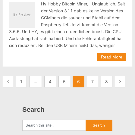
Hy Hobby Bitcoin Miner, Unglaublich. Seit
der Version 3.1.1 gab es keine Version des
CGMiners die sauber und Stabil auf dem
Raspberry lief. Jetzt kommt die Version
3.6.6. Und HY, es gibt einen ordentlichen boost. Die CPU
Auslastung hat sich halbiert. Und die Fehleranfälligkeit hat
sich reduziert. Bei den USB Minern heißt das, weniger
Read More
Seitennummerierung
1
…
4
5
6
7
8
der
Beiträge
Search