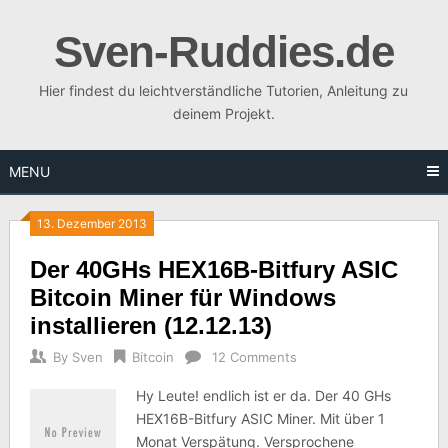
Skip
to
Sven-Ruddies.de
content
Hier findest du leichtverständliche Tutorien, Anleitung zu
deinem Projekt.
MENU
13. Dezember 2013
Der 40GHs HEX16B-Bitfury ASIC
Bitcoin Miner für Windows
installieren (12.12.13)
By
Sven
Bitcoin
12 Comments
Hy Leute! endlich ist er da. Der 40 GHs
HEX16B-Bitfury ASIC Miner. Mit über 1
Monat Verspätung. Versprochene