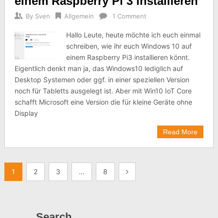
einem Raspberry Pi 3 installieren
By
Sven
Allgemein
1 Comment
Hallo Leute, heute möchte ich euch einmal
schreiben, wie ihr euch Windows 10 auf
einem Raspberry Pi3 installieren könnt.
Eigentlich denkt man ja, das Windows10 lediglich auf
Desktop Systemen oder ggf. in einer speziellen Version
noch für Tabletts ausgelegt ist. Aber mit Win10 IoT Core
schafft Microsoft eine Version die für kleine Geräte ohne
Display
Read More
Seitennummerierung
1
2
3
…
8
der
Beiträge
Search