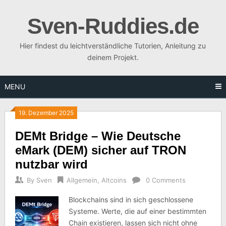
Skip
to
Sven-Ruddies.de
content
Hier findest du leichtverständliche Tutorien, Anleitung zu
deinem Projekt.
MENU
19. Dezember 2025
DEMt Bridge – Wie Deutsche
eMark (DEM) sicher auf TRON
nutzbar wird
By
Sven
Allgemein
,
Altcoins
0 Comments
Blockchains sind in sich geschlossene
Systeme. Werte, die auf einer bestimmten
Chain existieren, lassen sich nicht ohne