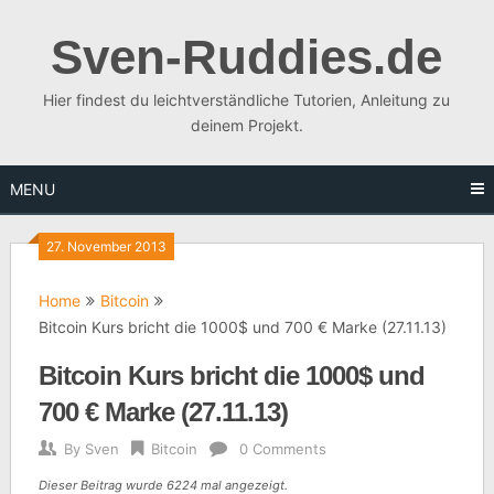
Skip
to
Sven-Ruddies.de
content
Hier findest du leichtverständliche Tutorien, Anleitung zu
deinem Projekt.
MENU
27. November 2013
Home
Bitcoin
Bitcoin Kurs bricht die 1000$ und 700 € Marke (27.11.13)
Bitcoin Kurs bricht die 1000$ und
700 € Marke (27.11.13)
By
Sven
Bitcoin
0 Comments
Dieser Beitrag wurde 6224 mal angezeigt.