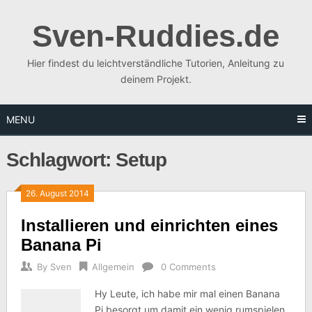
Skip
to
Sven-Ruddies.de
content
Hier findest du leichtverständliche Tutorien, Anleitung zu
deinem Projekt.
MENU
Schlagwort:
Setup
26. August 2014
Installieren und einrichten eines
Banana Pi
By
Sven
Allgemein
0 Comments
Hy Leute, ich habe mir mal einen Banana
Pi besorgt um damit ein wenig rumspielen