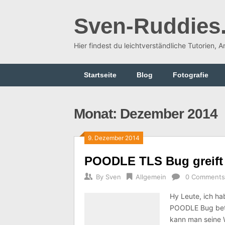
Skip
to
Sven-Ruddies
content
Hier findest du leichtverständliche Tutorien, 
Startseite
Blog
Fotografie
Monat:
Dezember 2014
9. Dezember 2014
POODLE TLS Bug greift
By
Sven
Allgemein
0 Comments
Hy Leute, ich h
POODLE Bug betro
kann man seine W