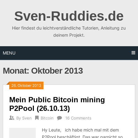
Skip
to
Sven-Ruddies.de
content
Hier findest du leichtverständliche Tutorien, Anleitung zu
deinem Projekt.
MENU
Monat:
Oktober 2013
26. Oktober 2013
Mein Public Bitcoin mining
P2Pool (26.10.13)
By
Sven
Bitcoin
16 Comments
Hy Leute, ich habe mich mal mit dem
P2Pool beschäftigt. Das war garnicht so