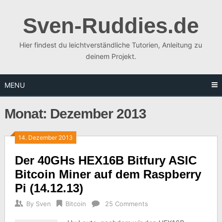
Skip
to
Sven-Ruddies.de
content
Hier findest du leichtverständliche Tutorien, Anleitung zu
deinem Projekt.
MENU
Monat:
Dezember 2013
14. Dezember 2013
Der 40GHs HEX16B Bitfury ASIC
Bitcoin Miner auf dem Raspberry
Pi (14.12.13)
By
Sven
Bitcoin
25 Comments