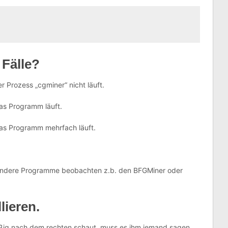
Fälle?
 Prozess „cgminer“ nicht läuft.
as Programm läuft.
das Programm mehrfach läuft.
 andere Programme beobachten z.b. den BFGMiner oder
lieren.
ßig nach dem rechten schaut, muss es ihm jemand sagen.