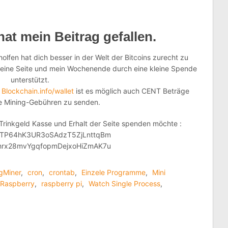
hat mein Beitrag gefallen.
olfen hat dich besser in der Welt der Bitcoins zurecht zu
 meine Seite und mein Wochenende durch eine kleine Spende
unterstützt.
f
Blockchain.info/wallet
ist es möglich auch CENT Beträge
e Mining-Gebühren zu senden.
 Trinkgeld Kasse und Erhalt der Seite spenden möchte :
uTP64hK3UR3oSAdzT5ZjLnttqBm
hrx28mvYgqfopmDejxoHiZmAK7u
gMiner
,
cron
,
crontab
,
Einzele Programme
,
Mini
Raspberry
,
raspberry pi
,
Watch Single Process
,