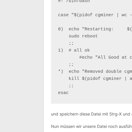
#! /bin/bash

case "$(pidof cgminer | wc -
0)  echo "Restarting:     $(
    sudo reboot

    ;;

1)  # all ok

	#echo "All Good at cgminer: $(date)" >> /var/log/cgminer.txt

    ;;

*)  echo "Removed double cgm
    kill $(pidof cgminer | a
    ;;

esac
und speichern diese Datei mit Strg-X und a
Nun müssen wir unsere Datei noch ausfü