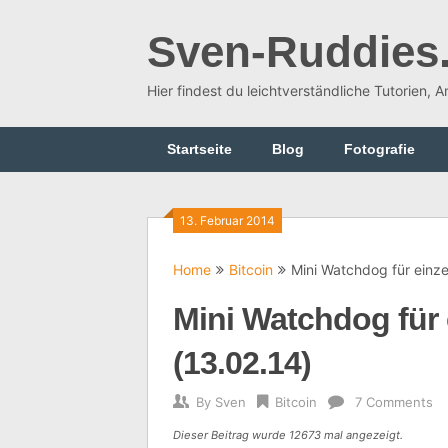
Skip
to
Sven-Ruddies
content
Hier findest du leichtverständliche Tutorien, 
Startseite
Blog
Fotografie
13. Februar 2014
Home
Bitcoin
Mini Watchdog für einze
Mini Watchdog für 
(13.02.14)
By
Sven
Bitcoin
7 Comments
Dieser Beitrag wurde 12673 mal angezeigt.