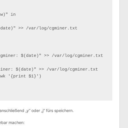
w)" in

date)" >> /var/log/cgminer.txt

iner: $(date)" >> /var/log/cgminer.txt

wk '{print $1}')

nschließend „y“ oder „j“ fürs speichern.
hrbar machen: