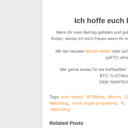
Ich hoffe euch 
Wenn dir mein Beitrag gefallen und geh
finden, würde ich mich freuen wenn ihr
Mit der neusten
Bitcoin-Wallet
oder au
(µBTC) ohn
Wer gerne etwas für die Kaffee/Bier
BTC: 1LvETe6
DEM: NWtFftC
Tags:
auto reboot
,
BFGMiner
,
Bitcoin
,
C
Watchdog
,
monit single programms
,
Pi
,
Watchdog
Related Posts