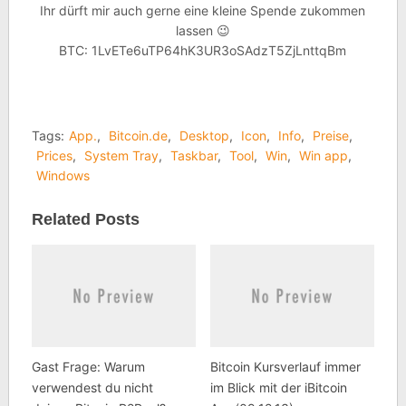
Ihr dürft mir auch gerne eine kleine Spende zukommen
lassen 😉
BTC: 1LvETe6uTP64hK3UR3oSAdzT5ZjLnttqBm
Tags:
App.
,
Bitcoin.de
,
Desktop
,
Icon
,
Info
,
Preise
,
Prices
,
System Tray
,
Taskbar
,
Tool
,
Win
,
Win app
,
Windows
Related Posts
Gast Frage: Warum
Bitcoin Kursverlauf immer
verwendest du nicht
im Blick mit der iBitcoin