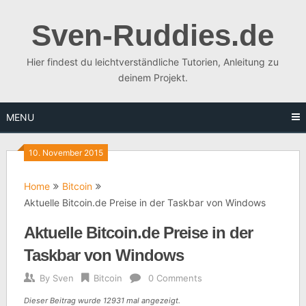
Skip
to
Sven-Ruddies.de
content
Hier findest du leichtverständliche Tutorien, Anleitung zu
deinem Projekt.
MENU
10. November 2015
Home
Bitcoin
Aktuelle Bitcoin.de Preise in der Taskbar von Windows
Aktuelle Bitcoin.de Preise in der
Taskbar von Windows
By
Sven
Bitcoin
0 Comments
Dieser Beitrag wurde 12931 mal angezeigt.