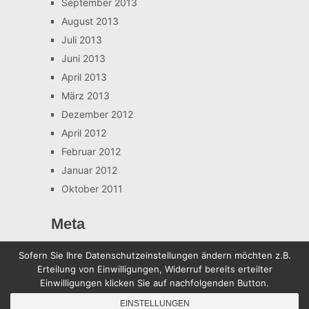
September 2013
August 2013
Juli 2013
Juni 2013
April 2013
März 2013
Dezember 2012
April 2012
Februar 2012
Januar 2012
Oktober 2011
Meta
Anmelden
Sofern Sie Ihre Datenschutzeinstellungen ändern möchten z.B.
Erteilung von Einwilligungen, Widerruf bereits erteilter
Einwilligungen klicken Sie auf nachfolgenden Button.
Sven-Ruddies.de
Copyright © 2026.
EINSTELLUNGEN
Back to Top ↑