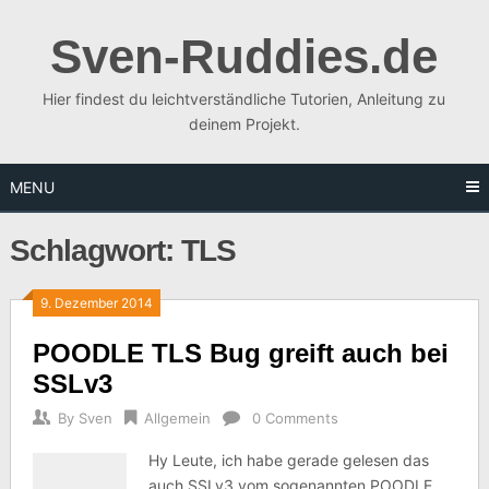
Skip
to
Sven-Ruddies.de
content
Hier findest du leichtverständliche Tutorien, Anleitung zu
deinem Projekt.
MENU
Schlagwort:
TLS
9. Dezember 2014
POODLE TLS Bug greift auch bei
SSLv3
By
Sven
Allgemein
0 Comments
Hy Leute, ich habe gerade gelesen das
auch SSLv3 vom sogenannten POODLE