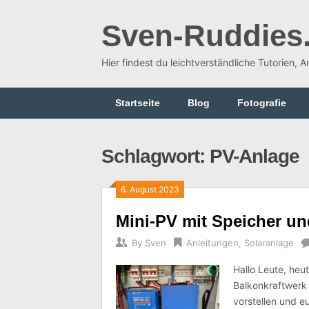
Skip
to
Sven-Ruddies
content
Hier findest du leichtverständliche Tutorien, 
Startseite
Blog
Fotografie
Schlagwort:
PV-Anlage
6. August 2023
Mini-PV mit Speicher u
By
Sven
Anleitungen
,
Solaranlage
Hallo Leute, heu
Balkonkraftwerk
vorstellen und e