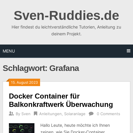
Skip
to
Sven-Ruddies.de
content
Hier findest du leichtverständliche Tutorien, Anleitung zu
deinem Projekt.
MENU
Schlagwort:
Grafana
15. August 2023
Docker Container für
Balkonkraftwerk Überwachung
By
Sven
Anleitungen
,
Solaranlage
0 Comments
Hallo Leute, heute möchte ich Ihnen
zeigen, wie Sie Docker-Container