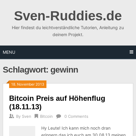
Skip
to
Sven-Ruddies.de
content
Hier findest du leichtverständliche Tutorien, Anleitung zu
deinem Projekt.
MENU
Schlagwort:
gewinn
18. November 2013
Bitcoin Preis auf Höhenflug
(18.11.13)
By
Sven
Bitcoin
0 Comments
Hy Leute! Ich kann mich noch dran
erinnern das ich euch am 30.08.13 meinen