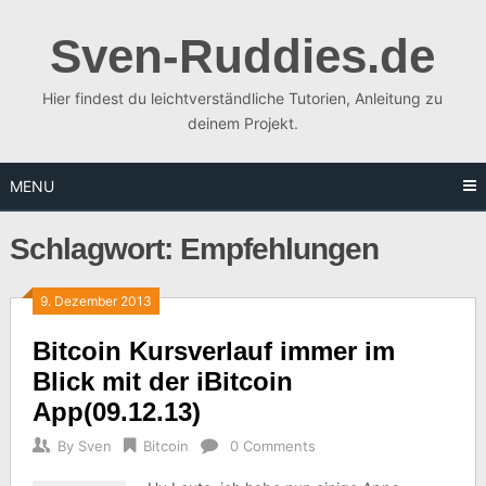
Skip
to
Sven-Ruddies.de
content
Hier findest du leichtverständliche Tutorien, Anleitung zu
deinem Projekt.
MENU
Schlagwort:
Empfehlungen
9. Dezember 2013
Bitcoin Kursverlauf immer im
Blick mit der iBitcoin
App(09.12.13)
By
Sven
Bitcoin
0 Comments