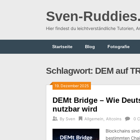
Skip
to
Sven-Ruddies
content
Hier findest du leichtverständliche Tutorien, 
Startseite
Blog
Fotografie
Schlagwort:
DEM auf T
19. Dezember 2025
DEMt Bridge – Wie Deut
nutzbar wird
By
Sven
Allgemein
,
Altcoins
0 
Blockchains sind
bestimmten Chain