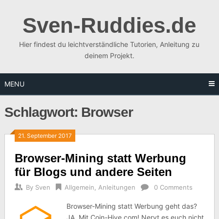
Skip
to
Sven-Ruddies.de
content
Hier findest du leichtverständliche Tutorien, Anleitung zu
deinem Projekt.
MENU
Schlagwort:
Browser
21. September 2017
Browser-Mining statt Werbung
für Blogs und andere Seiten
By
Sven
Allgemein
,
Anleitungen
0 Comments
Browser-Mining statt Werbung geht das?
JA, Mit Coin-Hive.com! Nervt es euch nicht