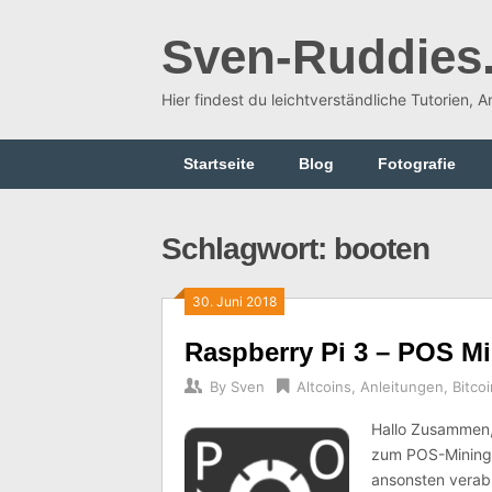
Skip
to
Sven-Ruddies
content
Hier findest du leichtverständliche Tutorien, 
Startseite
Blog
Fotografie
Schlagwort:
booten
30. Juni 2018
Raspberry Pi 3 – POS Mi
By
Sven
Altcoins
,
Anleitungen
,
Bitcoi
Hallo Zusammen, 
zum POS-Mining 
ansonsten verabs