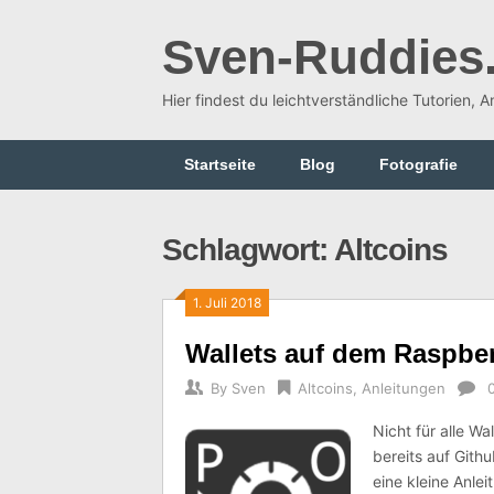
Skip
to
Sven-Ruddies
content
Hier findest du leichtverständliche Tutorien, 
Startseite
Blog
Fotografie
Schlagwort:
Altcoins
1. Juli 2018
Wallets auf dem Raspber
By
Sven
Altcoins
,
Anleitungen
Nicht für alle Wa
bereits auf Gith
eine kleine Anle